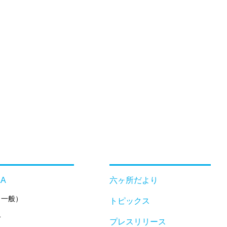
A
六ヶ所だより
（一般）
トピックス
令
プレスリリース