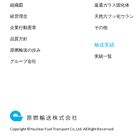
組織図
返還ガラス固化体
経営理念
天然六フッ化ウラン
企業行動憲章
その他
品質方針
輸送実績
原燃輸送の歩み
実績一覧
グループ会社
Copyright © Nuclear Fuel Transport Co.,Ltd. All Right Reserved.